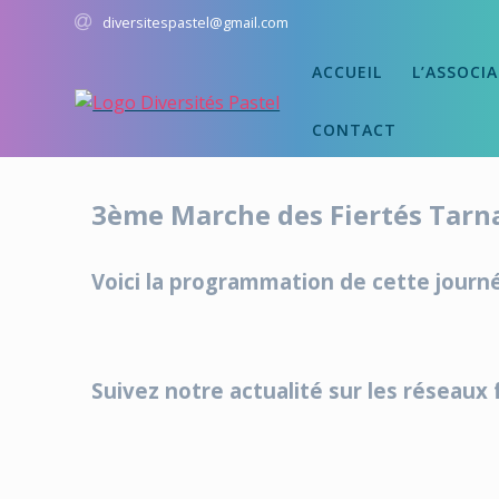
Passer
diversitespastel@gmail.com
au
contenu
ACCUEIL
L’ASSOCI
CONTACT
3ème Marche des Fiertés Tarnai
Voici la programmation de cette journ
Suivez notre actualité sur les réseau