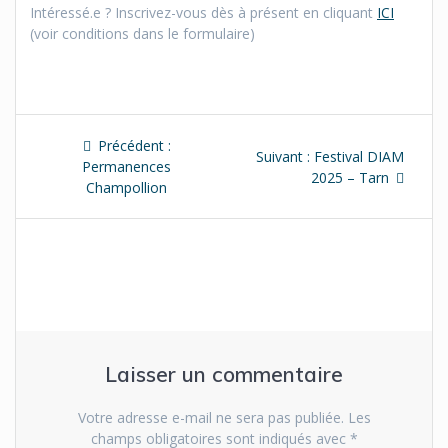
Intéressé.e ? Inscrivez-vous dès à présent en cliquant
ICI
(voir conditions dans le formulaire)
Navigation
Article
Précédent :
Article
Suivant :
Festival DIAM
de
précédent
Permanences
suivant
2025 – Tarn
:
Champollion
:
l’article
Laisser un commentaire
Votre adresse e-mail ne sera pas publiée.
Les
champs obligatoires sont indiqués avec
*