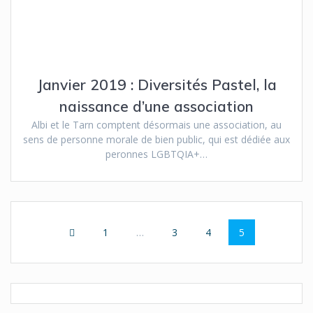
Janvier 2019 : Diversités Pastel, la
naissance d’une association
Albi et le Tarn comptent désormais une association, au
sens de personne morale de bien public, qui est dédiée aux
peronnes LGBTQIA+…
Navigation
Page
Page
Page
Page
1
…
3
4
5
au
sein
des