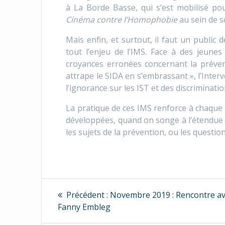
à La Borde Basse, qui s’est mobilisé pour
Cinéma contre l’Homophobie
au sein de s
Mais enfin, et surtout, il faut un public d
tout l’enjeu de l’IMS. Face à des jeun
croyances erronées concernant la préven
attrape le SIDA en s’embrassant », l’Interv
l’ignorance sur les IST et des discrimina
La pratique de ces IMS renforce à chaque fo
développées, quand on songe à l’étendue 
les sujets de la prévention, ou les question
Navigation
Article
Précédent :
Novembre 2019 : Rencontre a
précédent
de
Fanny Embleg
: