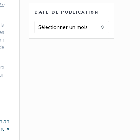
Le
DATE DE PUBLICATION
là
Date
es
de
on
publication
de
re
ur
un an
nt