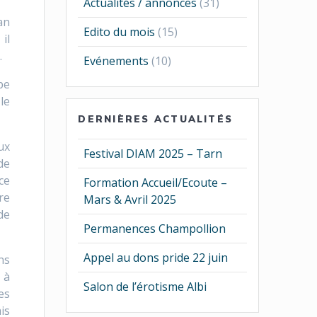
Actualités / annonces
(31)
an
Edito du mois
(15)
il
.
Evénements
(10)
pe
le
DERNIÈRES ACTUALITÉS
ux
Festival DIAM 2025 – Tarn
de
ce
Formation Accueil/Ecoute –
re
Mars & Avril 2025
de
Permanences Champollion
Appel au dons pride 22 juin
ns
 à
Salon de l’érotisme Albi
es
is