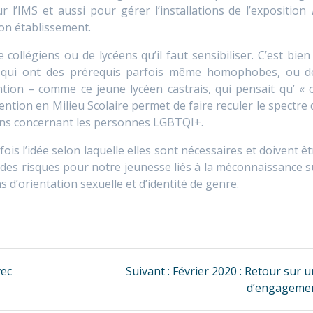
 l’IMS et aussi pour gérer l’installations de l’exposition
on établissement.
e collégiens ou de lycéens qu’il faut sensibiliser. C’est bien 
es qui ont des prérequis parfois même homophobes, ou d
tion – comme ce jeune lycéen castrais, qui pensait qu’ « 
ention en Milieu Scolaire permet de faire reculer le spectre 
tions concernant les personnes LGBTQI+.
is l’idée selon laquelle elles sont nécessaires et doivent êt
des risques pour notre jeunesse liés à la méconnaissance s
s d’orientation sexuelle et d’identité de genre.
Article
vec
Suivant :
Février 2020 : Retour sur 
suivant
d’engageme
: