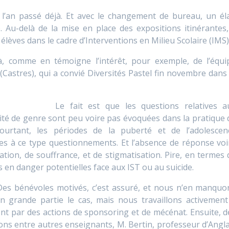
s l’an passé déjà. Et avec le changement de bureau, un él
. Au-delà de la mise en place des expositions itinérantes, 
 élèves dans le cadre d’Interventions en Milieu Scolaire (IMS)
à, comme en témoigne l’intérêt, pour exemple, de l’équi
astres), qui a convié Diversités Pastel fin novembre dans 
Le fait est que les questions relatives a
ntité de genre sont peu voire pas évoquées dans la pratique 
ourtant, les périodes de la puberté et de l’adolescen
s à ce type questionnements. Et l’absence de réponse voi
ation, de souffrance, et de stigmatisation. Pire, en termes 
s en danger potentielles face aux IST ou au suicide.
 Des bénévoles motivés, c’est assuré, et nous n’en manquo
en grande partie le cas, mais nous travaillons activement
t par des actions de sponsoring et de mécénat. Ensuite, d
ions entre autres enseignants, M. Bertin, professeur d’Angla